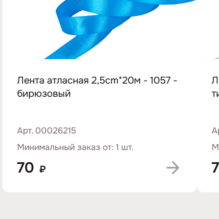
Лента атласная 2,5cm*20м - 1057 -
Л
бирюзовый
т
Арт. 00026215
А
Минимальный заказ от: 1 шт.
М
70
₽